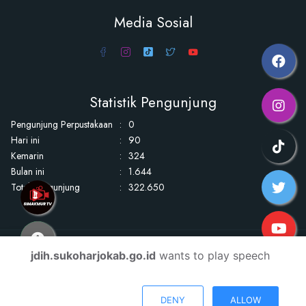
Media Sosial
Statistik Pengunjung
Pengunjung Perpustakaan
:
0
Hari ini
:
90
Kemarin
:
324
Bulan ini
:
1.644
Total Pengunjung
:
322.650
Copyright Jaringan Dokumentasi Hukum Kabupaten Sukoharjo © 2026
jdih.sukoharjokab.go.id
wants to play speech
DENY
ALLOW