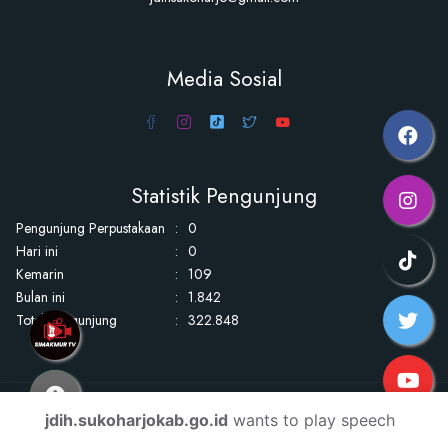
Media Sosial
Statistik Pengunjung
Pengunjung Perpustakaan
:
0
Hari ini
:
0
Kemarin
:
109
Bulan ini
:
1.842
Total Pengunjung
:
322.848
Copyright Jaringan Dokumentasi Hukum Kabupaten Sukoharjo © 2026
jdih.sukoharjokab.go.id
wants to play speech