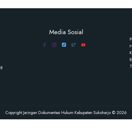
Media Sosial
P
H
K
B
T
98
Copyright Jaringan Dokumentasi Hukum Kabupaten Sukoharjo © 2026