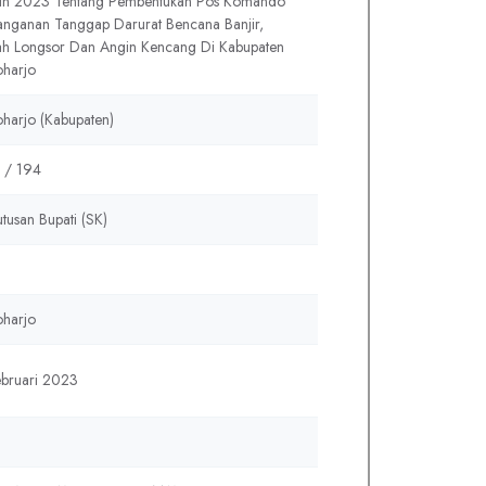
un 2023 Tentang Pembentukan Pos Komando
nganan Tanggap Darurat Bencana Banjir,
ah Longsor Dan Angin Kencang Di Kabupaten
oharjo
harjo (Kabupaten)
 / 194
tusan Bupati (SK)
oharjo
ebruari 2023