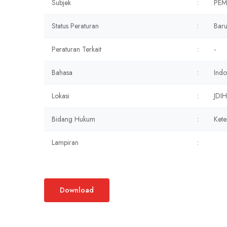
Subjek
:
PEM
Status Peraturan
:
Bar
Peraturan Terkait
:
-
Bahasa
:
Indo
Lokasi
:
JDIH
Bidang Hukum
:
Kete
Lampiran
:
Download