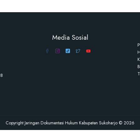
Media Sosial
P
H
K
B
T
98
Copyright Jaringan Dokumentasi Hukum Kabupaten Sukoharjo © 2026