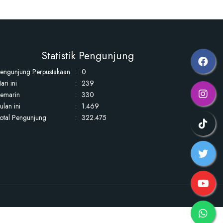
Statistik Pengunjung
engunjung Perpustakaan
:
0
ari ini
:
239
emarin
:
330
ulan ini
:
1.469
otal Pengunjung
:
322.475