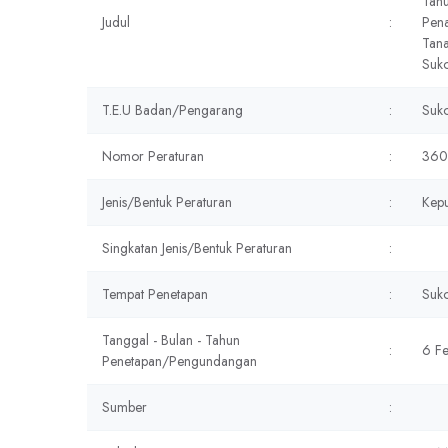
Tah
Judul
:
Pena
Tan
Suk
T.E.U Badan/Pengarang
:
Suko
Nomor Peraturan
:
360
Jenis/Bentuk Peraturan
:
Kepu
Singkatan Jenis/Bentuk Peraturan
:
Tempat Penetapan
:
Suk
Tanggal - Bulan - Tahun
:
6 F
Penetapan/Pengundangan
Sumber
: