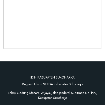
JDIH KABUPATEN SUKOHARJO.
Bagian Hukum SETDA Kabupaten Sukoharjo
Lobby Gedung Menara Wijaya, Jalan Jenderal Sudirman No. 199,
Kabupaten Sukoharjo