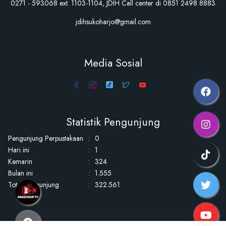
0271 - 593068 ext. 1103-1104, JDIH Call center di 0851 2498 8883
jdihsukoharjo@gmail.com
Media Sosial
Statistik Pengunjung
Pengunjung Perpustakaan
:
0
Hari ini
:
1
Kemarin
:
324
Bulan ini
:
1.555
Total Pengunjung
:
322.561