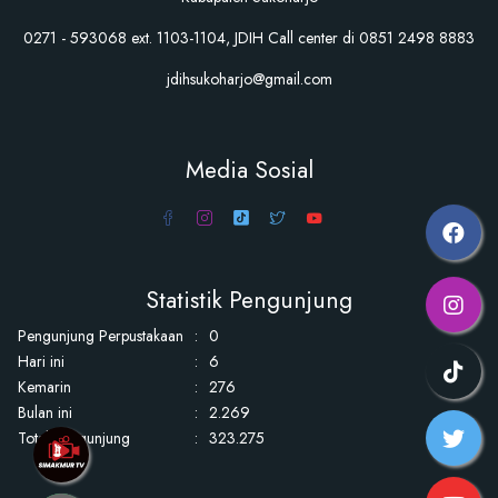
0271 - 593068 ext. 1103-1104, JDIH Call center di 0851 2498 8883
jdihsukoharjo@gmail.com
Media Sosial
Statistik Pengunjung
Pengunjung Perpustakaan
:
0
Hari ini
:
6
Kemarin
:
276
Bulan ini
:
2.269
Total Pengunjung
:
323.275