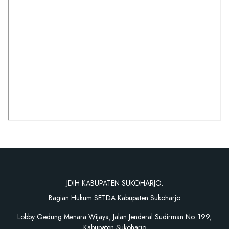
JDIH KABUPATEN SUKOHARJO.
Bagian Hukum SETDA Kabupaten Sukoharjo
Lobby Gedung Menara Wijaya, Jalan Jenderal Sudirman No. 199,
Kabupaten Sukoharjo