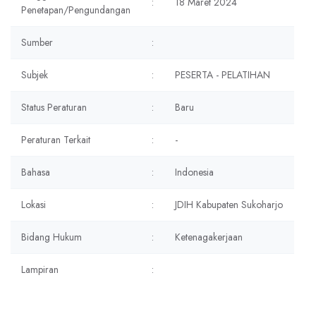
:
18 Maret 2024
Penetapan/Pengundangan
Sumber
:
Subjek
:
PESERTA - PELATIHAN
Status Peraturan
:
Baru
Peraturan Terkait
:
-
Bahasa
:
Indonesia
Lokasi
:
JDIH Kabupaten Sukoharjo
Bidang Hukum
:
Ketenagakerjaan
Lampiran
: