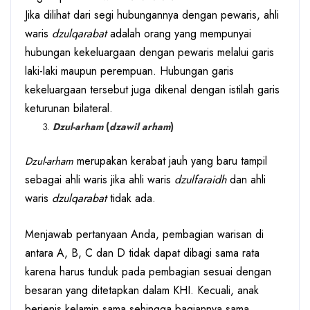
Jika dilihat dari segi hubungannya dengan pewaris, ahli
waris
dzulqarabat
adalah orang yang mempunyai
hubungan kekeluargaan dengan pewaris melalui garis
laki-laki maupun perempuan. Hubungan garis
kekeluargaan tersebut juga dikenal dengan istilah garis
keturunan bilateral.
Dzul-arham
(
dzawil arham
)
merupakan kerabat jauh yang baru tampil
Dzul-arham
sebagai ahli waris jika ahli waris
dzulfaraidh
dan ahli
waris
dzulqarabat
tidak ada.
Menjawab pertanyaan Anda, pembagian warisan di
antara A, B, C dan D tidak dapat dibagi sama rata
karena harus tunduk pada pembagian sesuai dengan
besaran yang ditetapkan dalam KHI. Kecuali, anak
berjenis kelamin sama sehingga bagiannya sama.