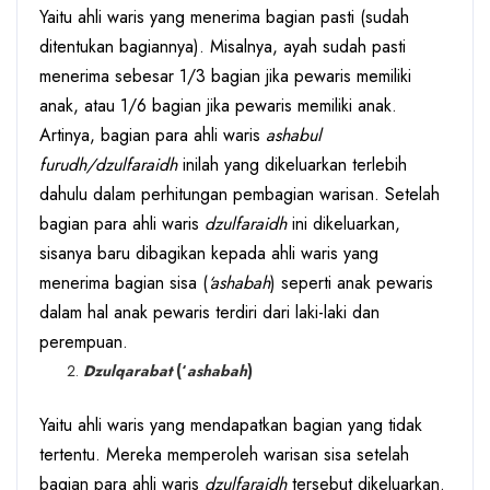
Yaitu ahli waris yang menerima bagian pasti (sudah
ditentukan bagiannya). Misalnya, ayah sudah pasti
menerima sebesar 1/3 bagian jika pewaris memiliki
anak, atau 1/6 bagian jika pewaris memiliki anak.
Artinya, bagian para ahli waris
ashabul
furudh/dzulfaraidh
inilah yang dikeluarkan terlebih
dahulu dalam perhitungan pembagian warisan. Setelah
bagian para ahli waris
dzulfaraidh
ini dikeluarkan,
sisanya baru dibagikan kepada ahli waris yang
menerima bagian sisa (
‘ashabah
) seperti anak pewaris
dalam hal anak pewaris terdiri dari laki-laki dan
perempuan.
Dzulqarabat
(‘
ashabah
)
Yaitu ahli waris yang mendapatkan bagian yang tidak
tertentu. Mereka memperoleh warisan sisa setelah
bagian para ahli waris
dzulfaraidh
tersebut dikeluarkan.