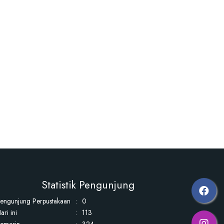
Statistik Pengunjung
engunjung Perpustakaan
:
0
ari ini
:
113