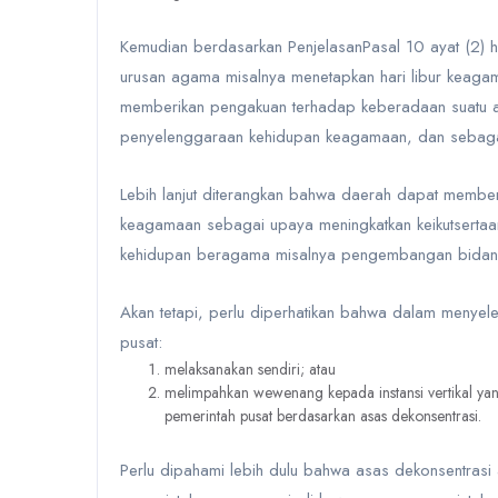
Kemudian berdasarkan
Penjelasan
Pasal 10 ayat (2) 
urusan agama
misalnya menetapkan hari libur keaga
memberikan pengakuan terhadap keberadaan suatu 
penyelenggaraan kehidupan keagamaan, dan sebaga
Lebih lanjut diterangkan bahwa daerah dapat member
keagamaan sebagai upaya meningkatkan keikutsert
kehidupan beragama misalnya pengembangan bidan
Akan tetapi, perlu diperhatikan bahwa dalam menyel
pusat:
melaksanakan sendiri; atau
melimpahkan wewenang kepada instansi vertikal yan
pemerintah pusat berdasarkan asas dekonsentrasi.
Perlu dipahami lebih dulu bahwa
asas dekonsentrasi