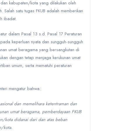
si dan kabupaten/kota yang dilakukan oleh
h
. Salah satu tugas FKUB adalah memberikan
ah
ibadat
.
iatur dalam
Pasal 13 s.d. Pasal 17 Peraturan
n pada keperluan nyata dan sungguh-sungguh
anan umat beragama yang bersangkutan di
akukan dengan tetap menjaga kerukunan umat
tiban umum, serta mematuhi peraturan
nteri
mengatur bahwa:
asional dan memelihara ketentraman dan
rukunan umat beragama, pemberdayaan FKUB
n/kota didanai dari dan atas beban
n/kota
.