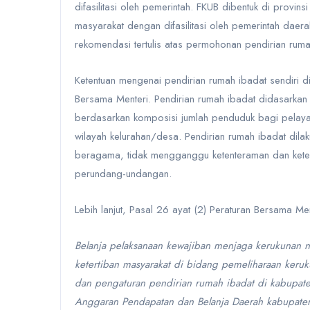
difasilitasi oleh pemerintah. FKUB dibentuk di provin
masyarakat dengan
difasilitasi oleh pemerintah daera
rekomendasi tertulis atas permohonan
pendirian rum
Ketentuan mengenai pendirian rumah ibadat sendiri d
Bersama Menteri
. Pendirian rumah ibadat didasarka
berdasarkan komposisi jumlah penduduk bagi pelay
wilayah kelurahan/desa. Pendirian rumah ibadat dil
beragama, tidak mengganggu ketenteraman dan keter
perundang-undangan.
Lebih lanjut,
Pasal 26 ayat (2) Peraturan Bersama Me
Belanja pelaksanaan kewajiban menjaga kerukunan n
ketertiban masyarakat di bidang pemeliharaan ke
dan
pengaturan pendirian rumah ibadat di kabupate
Anggaran Pendapatan dan Belanja Daerah kabupate