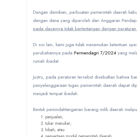
Dengan demikian, perbuatan pemerintah daerah ka
dengan dana yang diperoleh dari Anggaran Pendapa
pada dasarnya tidak bertentangan dengan peratura
Di sisi lain, kami juga tidak menemukan ketentuan spe
perubahannya pada
Permendagri 7/2024
yang mel
rumah ibadat.
Justru, pada peraturan tersebut disebutkan bahwa bar
penyelenggaraan tugas pemerintah daerah dapat dip
menjadi tempat ibadah.
Bentuk pemindahtanganan barang milik daerah meliput
penjualan;
tukar menukar;
hibah; atau
penyertaan modal pemerintah daerah.