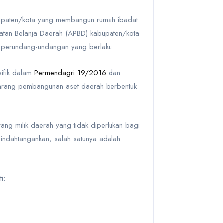
bupaten/kota yang membangun rumah ibadat
tan Belanja Daerah (APBD) kabupaten/kota
n perundang-undangan yang berlaku
.
sifik dalam
Permendagri 19/2016
dan
arang pembangunan aset daerah berbentuk
ang milik daerah yang tidak diperlukan bagi
indahtangankan, salah satunya adalah
i: