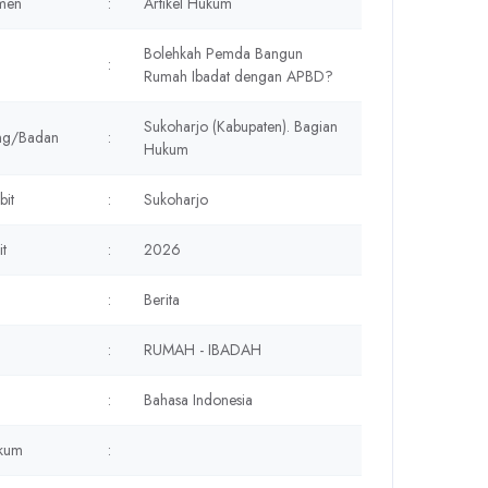
men
:
Artikel Hukum
Bolehkah Pemda Bangun
:
Rumah Ibadat dengan APBD?
Sukoharjo (Kabupaten). Bagian
ang/Badan
:
Hukum
bit
:
Sukoharjo
it
:
2026
:
Berita
:
RUMAH - IBADAH
:
Bahasa Indonesia
kum
: