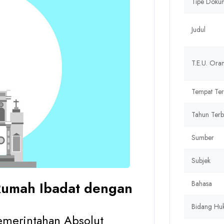
Tipe Doku
Judul
T.E.U. Or
Tempat Ter
Tahun Terb
Sumber
Subjek
umah Ibadat dengan
Bahasa
Bidang Hu
emerintahan Absolut