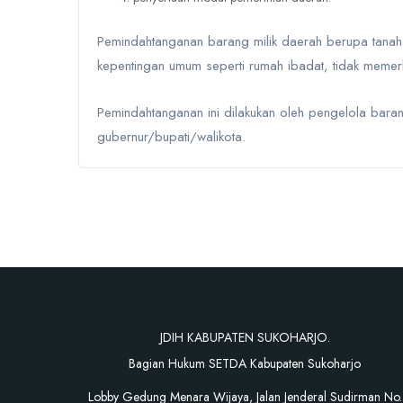
Pemindahtanganan barang milik daerah berupa tanah
kepentingan umum seperti rumah ibadat, tidak memer
Pemindahtanganan ini dilakukan oleh pengelola bara
gubernur/bupati/walikota.
JDIH KABUPATEN SUKOHARJO.
Bagian Hukum SETDA Kabupaten Sukoharjo
Lobby Gedung Menara Wijaya, Jalan Jenderal Sudirman No.