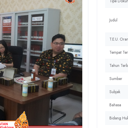
Tipe Doku
Judul
T.E.U. Or
Tempat Ter
Tahun Terb
Sumber
Subjek
Bahasa
Bidang Hu