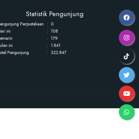
Statistik Pengunjung
engunjung Perpustakaan
:
0
ari ini
:
108
emarin
:
179
ulan ini
:
1.841
otal Pengunjung
:
322.847