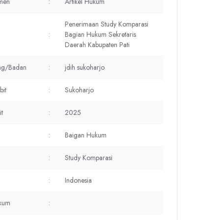
men
:
Artikel Hukum
Penerimaan Study Komparasi
:
Bagian Hukum Sekretaris
Daerah Kabupaten Pati
ang/Badan
:
jdih sukoharjo
bit
:
Sukoharjo
it
:
2025
:
Baigan Hukum
:
Study Komparasi
:
Indonesia
kum
: