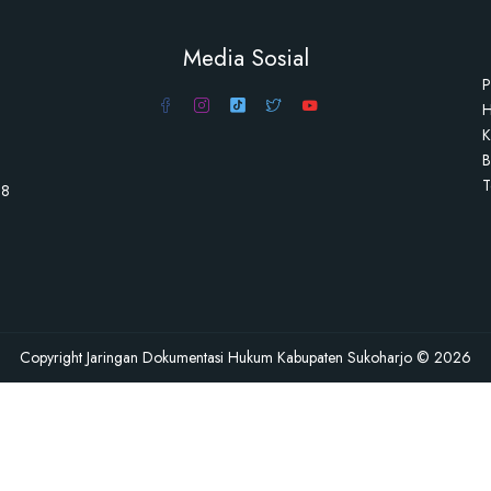
Media Sosial
P
H
K
B
T
98
Copyright Jaringan Dokumentasi Hukum Kabupaten Sukoharjo © 2026