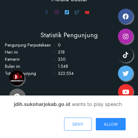
Statistik Pengunjung
Pengunjung Perpustakaan
:
0
Hari ini
:
318
Kemarin
:
330
Bulan ini
:
1.548
Total Pengunjung
:
322.554
Copyright Jaringan Dokumentasi Hukum Kabupaten Sukoharjo © 2026
jdih.sukoharjokab.go.id
wants to play speech
DENY
ALLOW